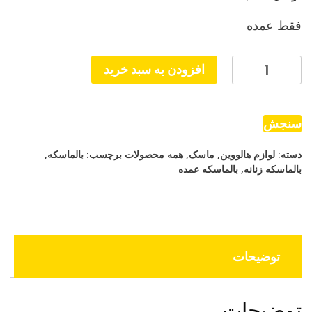
فقط عمده
بالماسکه
افزودن به سبد خرید
مشکی
ساده
دخترانه
سنجش
عدد
دسته:
لوازم هالووین
,
ماسک
,
همه محصولات
برچسب:
بالماسکه
,
بالماسکه زنانه
,
بالماسکه عمده
توضیحات
توضیحات