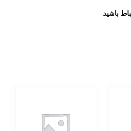
باط باشید