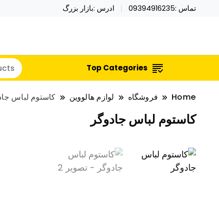
تماس :09394916235
ادرس :بازار بزرگ
خرید محصولات خاص فیجت اسباب بازی تراول ماگ نای
نایکر توی فروش عمده لوازم هالووی
Top Categories
Home
فروشگاه
لوازم هالووین
کاستوم لباس جاد
کاستوم لباس جادوگر