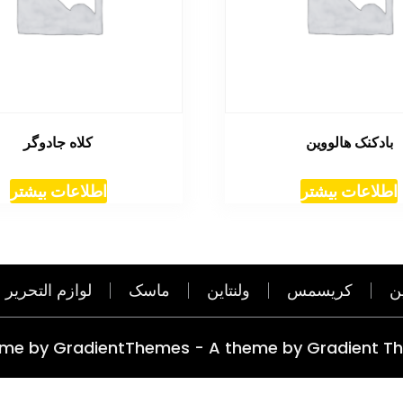
بادکنک هالووین
کلاه جادوگر
اطلاعات بیشتر
اطلاعات بیشتر
ن
کریسمس
ولنتاین
ماسک
لوازم التحریر
eme by GradientThemes - A theme by Gradient T