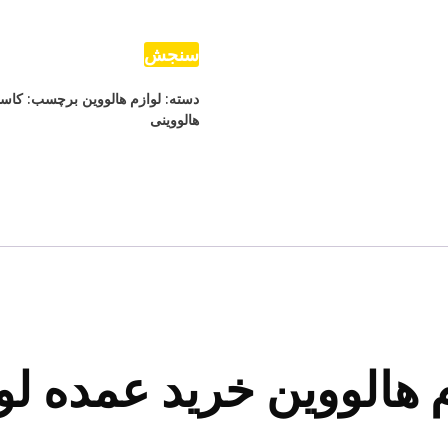
جادوگر
عدد
سنجش
دسته:
لوازم هالووین
برچسب:
کاست
هالووینی
 هالووین خرید عمده لو