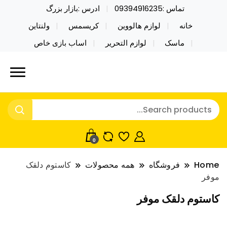
تماس :09394916235
ادرس :بازار بزرگ
خانه
لوازم هالووین
کریسمس
ولنتاین
ماسک
لوازم التحریر
اساب بازی خاص
خرید محصولات خاص فیجت اسباب بازی تراول ماگ نایکر
نایکر توی فروش عمده لوازم هالووین
توی فروش عمده لوازم هالووین ولن تاین کادویی
ولن تاین کادویی کریسمس اکسسوری
کریسمس اکسسوری ماسک در واردات مستقیم
ماسک
0
Home
فروشگاه
همه محصولات
کاستوم دلقک
موفر
کاستوم دلقک موفر