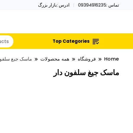
تماس :09394916235
ادرس :بازار بزرگ
خرید محصولات خاص فیجت اسباب بازی تراول ماگ نای
نایکر توی فروش عمده لوازم هالووی
Top Categories
Home
فروشگاه
همه محصولات
ماسک جیغ سلفون
ماسک جیغ سلفون دار