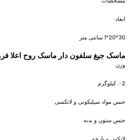
مشخصات
ابعاد
30*20*1 سانتی متر
ماسک جیغ سلفون دار ماسک روح اعلا فر
وزن
۰2. کیلوگرم
جنس مواد سیلیکونی و لاتکسی
جنس ستون و بدنه
لاتکس و پارچه