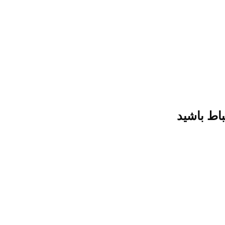
باط باشید