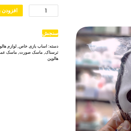
ماسک
افزودن ب
جیغ
سلفون
دار
سنجش
عدد
دسته:
اساب بازی خاص
,
لوازم هالو
ترسناک
,
ماسک صورت
,
ماسک عمد
هالوین