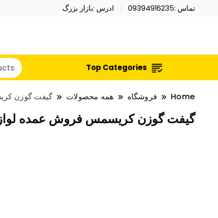
تماس :09394916235
ادرس :بازار بزرگ
خرید محصولات خاص فیجت اسباب بازی تراول ماگ نای
نایکر توی فروش عمده لوازم هالووی
Top Categories
Home
فروشگاه
همه محصولات
گیفت گوزن کری
گیفت گوزن کریسمس فروش عمده لوازم