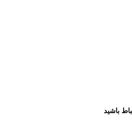
باط باشید