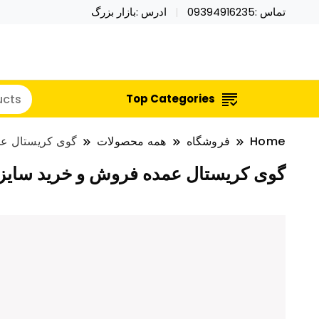
تماس :09394916235
ادرس :بازار بزرگ
خرید محصولات خاص فیجت اسباب بازی تراول ماگ نای
نایکر توی فروش عمده لوازم هالووی
Top Categories
Home
فروشگاه
همه محصولات
گوی کریستال عمده
گوی کریستال عمده فروش و خرید سایز 6 و 8