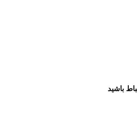
باط باشید