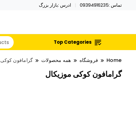
تماس :09394916235
ادرس :بازار بزرگ
خرید محصولات خاص فیجت اسباب بازی تراول ماگ نای
نایکر توی فروش عمده لوازم هالووی
Top Categories
Home
فروشگاه
همه محصولات
گرامافون کوکی 
گرامافون کوکی موزیکال