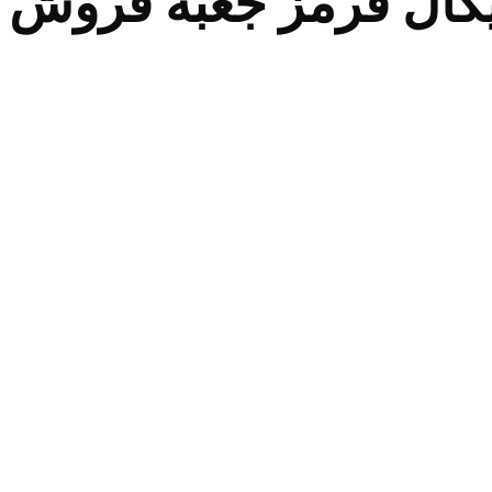
کال قرمز جعبه فروش ع