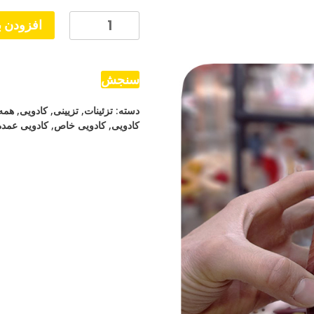
گرامافون
افزودن ب
کوکی
موزیکال
عدد
سنجش
دسته:
تزئینات
,
تزیینی
,
کادویی
,
همه
کادویی
,
کادویی خاص
,
کادویی عمده