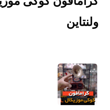
گرامافون کوکی موزی
ولنتاین