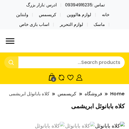
تماس :09394916235
ادرس :بازار بزرگ
خانه
لوازم هالووین
کریسمس
ولنتاین
ماسک
لوازم التحریر
اساب بازی خاص
خرید محصولات خاص فیجت اسباب بازی تراول ماگ نایکر
نایکر توی فروش عمده لوازم هالووین
توی فروش عمده لوازم هالووین ولن تاین کادویی
ولن تاین کادویی کریسمس اکسسوری
کریسمس اکسسوری ماسک در واردات مستقیم
ماسک
0
Home
فروشگاه
کریسمس
کلاه بابانوئل ابریشمی
کلاه بابانوئل ابریشمی