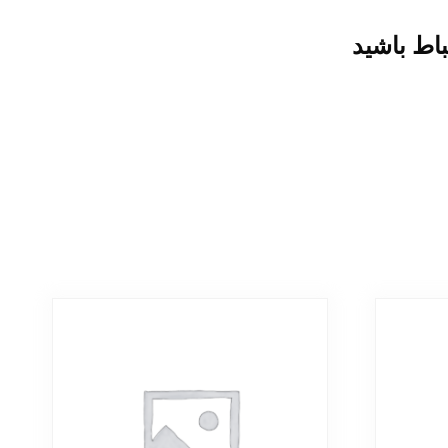
باط باشید