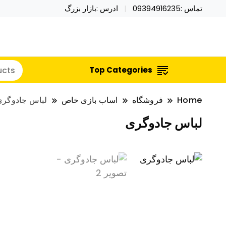
تماس :09394916235
ادرس :بازار بزرگ
خرید محصولات خاص فیجت اسباب بازی تراول ماگ نای
نایکر توی فروش عمده لوازم هالووی
Top Categories
Home
فروشگاه
اساب بازی خاص
لباس جادوگری
لباس جادوگری