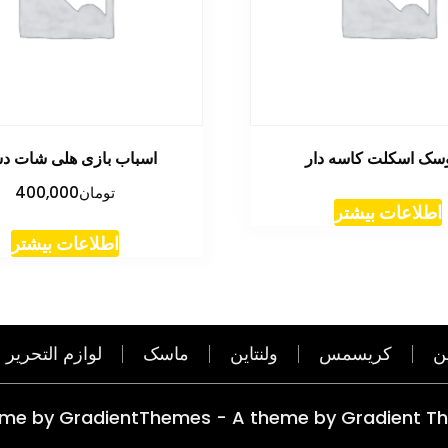
سک اسکلت کاسه دار
اسباب بازی هلی شات د
تومان
400,000
اطلاعات بیشتر
اطلاعات بیشتر
ن
کریسمس
ولنتاین
ماسک
لوازم التحریر
eme by GradientThemes - A theme by Gradient T