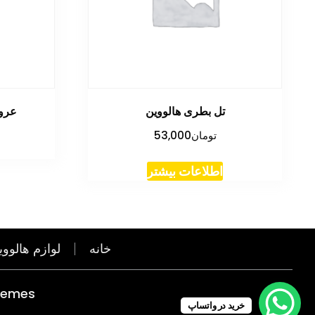
تل بطری هالووین
عرو
تومان
53,000
اطلاعات بیشتر
خانه
لوازم هالووی
hemes
خرید در واتساپ