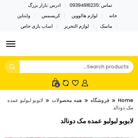
تماس :09394916235
ادرس :بازار بزرگ
خانه
لوازم هالووین
کریسمس
ولنتاین
ماسک
لوازم التحریر
اساب بازی خاص
خرید محصولات خاص فیجت اسباب بازی تراول ماگ نایکر
نایکر توی فروش عمده لوازم هالووین
توی فروش عمده لوازم هالووین ولن تاین کادویی
ولن تاین کادویی کریسمس اکسسوری
کریسمس اکسسوری ماسک در واردات مستقیم
ماسک
0
Home
فروشگاه
همه محصولات
لابوبو لبولبو عمده
مک دونالد
لابوبو لبولبو عمده مک دونالد