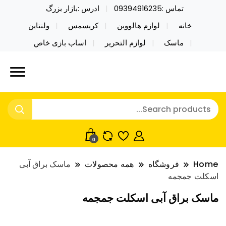
تماس :09394916235
ادرس :بازار بزرگ
خانه
لوازم هالووین
کریسمس
ولنتاین
ماسک
لوازم التحریر
اساب بازی خاص
خرید محصولات خاص فیجت اسباب بازی تراول ماگ نایکر
نایکر توی فروش عمده لوازم هالووین
توی فروش عمده لوازم هالووین ولن تاین کادویی
ولن تاین کادویی کریسمس اکسسوری
کریسمس اکسسوری ماسک در واردات مستقیم
ماسک
0
Home
فروشگاه
همه محصولات
ماسک براق آبی
اسکلت جمجمه
ماسک براق آبی اسکلت جمجمه