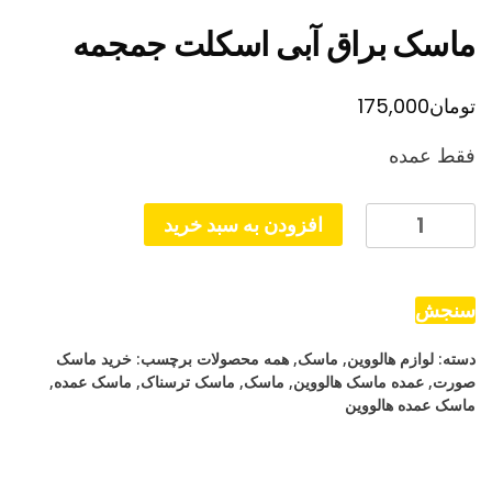
ماسک براق آبی اسکلت جمجمه
تومان
175,000
فقط عمده
ماسک
افزودن به سبد خرید
براق
آبی
اسکلت
سنجش
جمجمه
دسته:
لوازم هالووین
,
ماسک
,
همه محصولات
برچسب:
خرید ماسک
عدد
صورت
,
عمده ماسک هالووین
,
ماسک
,
ماسک ترسناک
,
ماسک عمده
,
ماسک عمده هالووین