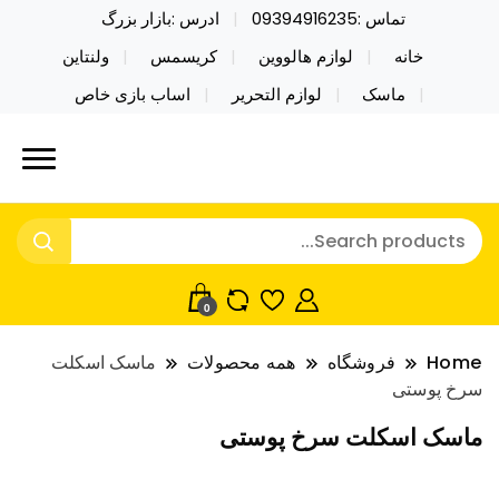
تماس :09394916235
ادرس :بازار بزرگ
خانه
لوازم هالووین
کریسمس
ولنتاین
ماسک
لوازم التحریر
اساب بازی خاص
خرید محصولات خاص فیجت اسباب بازی تراول ماگ نایکر
نایکر توی فروش عمده لوازم هالووین
توی فروش عمده لوازم هالووین ولن تاین کادویی
ولن تاین کادویی کریسمس اکسسوری
کریسمس اکسسوری ماسک در واردات مستقیم
ماسک
0
Home
فروشگاه
همه محصولات
ماسک اسکلت
سرخ پوستی
ماسک اسکلت سرخ پوستی