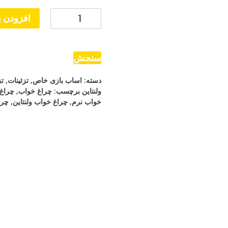
چراغ
افزودن ب
خواب
سیلیکونی
پاندا
سنجش
نشسته
دسته:
اساب بازی خاص
,
تزئینات
,
تز
عدد
ولنتاین
برچسب:
چراغ خواب
,
چراغ 
خواب نرم
,
چراغ خواب ولنتاین
,
چرا