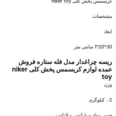
کریسمس پخش کلی niker toy
مشخصات
ابعاد
30*20*1 سانتی متر
ریسه چراغدار مدل فله ستاره فروش
عمده لوازم کریسمس پخش کلی niker
toy
وزن
۰2. کیلوگرم
جنس مواد سیلیکونی و لاتکسی