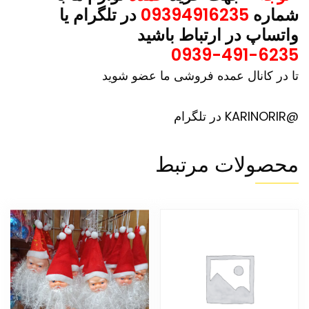
شماره
09394916235
در تلگرام یا
واتساپ در ارتباط باشید
0939-491-6235
تا در کانال عمده فروشی ما عضو شوید
@KARINORIR در تلگرام
محصولات مرتبط