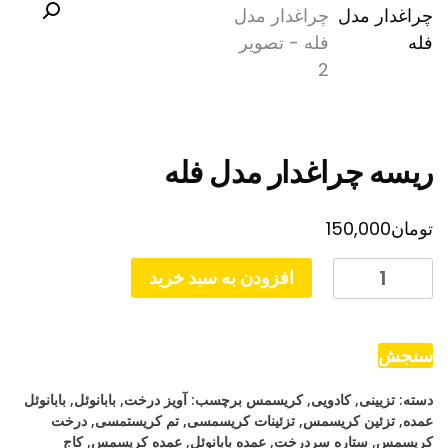
ریسه چراغدار مدل فله
تومان
150,000
ریسه
افزودن به سبد خرید
چراغدار
مدل
فله
سنجش
عدد
دسته:
تزیینی
,
کادویی
,
کریسمس
برچسب:
آویز درخت
,
بابانوئل
,
بابانوئل
عمده
,
تزئین کریسمس
,
تزئینات کریسمسی
,
تم کریستمسی
,
درخت
کریسمس
,
ستاره سردرخت
,
عمده بابانوئل
,
عمده کریسمس
,
کاج