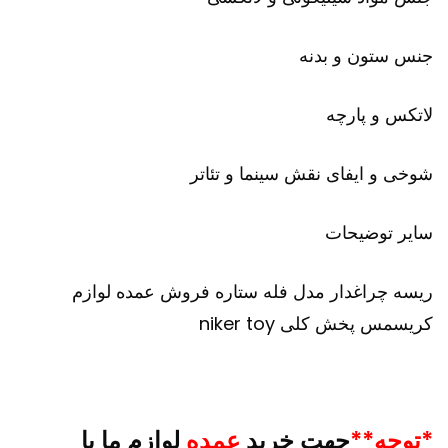
جنس ستون و بدنه
لاتکس و پارچه
شوخی و ایفای نقش سینما و تئاتر
سایر توضیحات
ریسه چراغدار مدل فله ستاره فروش عمده لوازم
کریسمس پخش کلی niker toy
*توجه**
جهت خرید
عمده
لوازم ما با