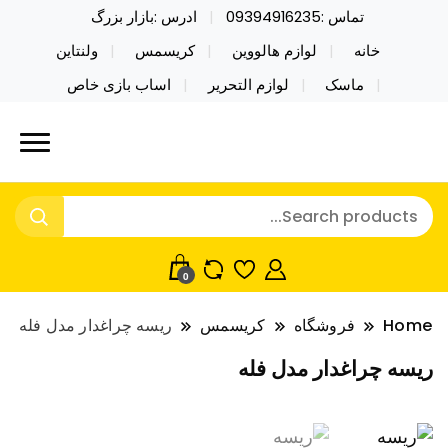
تماس :09394916235
ادرس :بازار بزرگ
خانه
لوازم هالووین
کریسمس
ولنتاین
ماسک
لوازم التحریر
اساب بازی خاص
خرید محصولات خاص فیجت اسباب بازی تراول ماگ نایکر
نایکر توی فروش عمده لوازم هالووین
توی فروش عمده لوازم هالووین ولن تاین کادویی
ولن تاین کادویی کریسمس اکسسوری
کریسمس اکسسوری ماسک در واردات مستقیم
ماسک
0
Home
فروشگاه
کریسمس
ریسه چراغدار مدل فله
ریسه چراغدار مدل فله