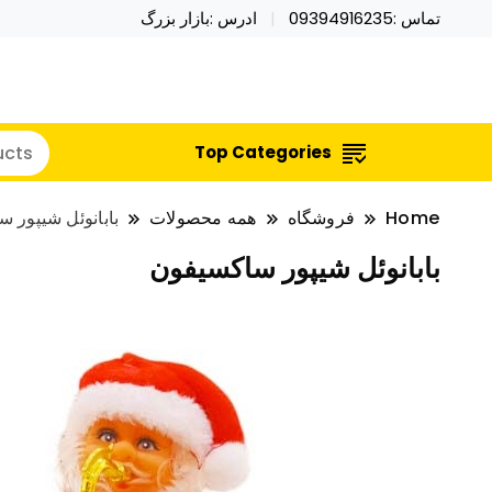
تماس :09394916235
ادرس :بازار بزرگ
خرید محصولات خاص فیجت اسباب بازی تراول ماگ نای
نایکر توی فروش عمده لوازم هالووی
Top Categories
Home
فروشگاه
همه محصولات
بابانوئل شیپور 
بابانوئل شیپور ساکسیفون