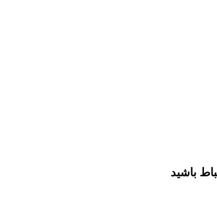
باط باشید