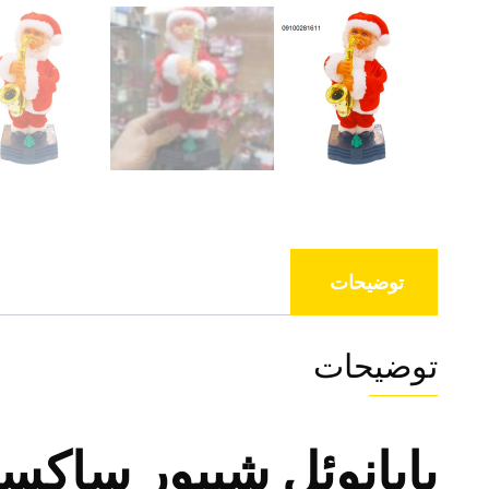
توضیحات
توضیحات
بابانوئل شیپور ساک