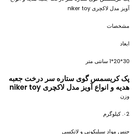
آویز مدل لاکچری niker toy
مشخصات
ابعاد
30*20*1 سانتی متر
پک کریسمس گوی ستاره سر درخت جعبه
هدیه و انواع آویز مدل لاکچری niker toy
وزن
۰2. کیلوگرم
جنس مواد سیلیکونی و لاتکسی