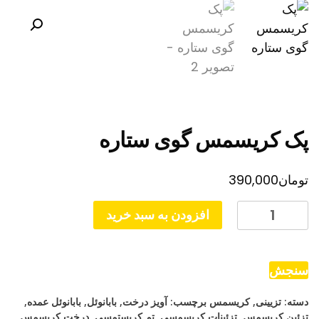
پک کریسمس گوی ستاره
تومان
390,000
پک
افزودن به سبد خرید
کریسمس
گوی
ستاره
سنجش
عدد
دسته:
تزیینی
,
کریسمس
برچسب:
آویز درخت
,
بابانوئل
,
بابانوئل عمده
,
تزئین کریسمس
,
تزئینات کریسمسی
,
تم کریستمسی
,
درخت کریسمس
,