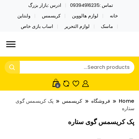
تماس :09394916235
ادرس :بازار بزرگ
خانه
لوازم هالووین
کریسمس
ولنتاین
ماسک
لوازم التحریر
اساب بازی خاص
خرید محصولات خاص فیجت اسباب بازی تراول ماگ نایکر
نایکر توی فروش عمده لوازم هالووین
توی فروش عمده لوازم هالووین ولن تاین کادویی
ولن تاین کادویی کریسمس اکسسوری
کریسمس اکسسوری ماسک در واردات مستقیم
ماسک
0
Home
فروشگاه
کریسمس
پک کریسمس گوی
ستاره
پک کریسمس گوی ستاره