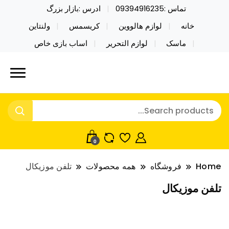
تماس :09394916235
ادرس :بازار بزرگ
خانه
لوازم هالووین
کریسمس
ولنتاین
ماسک
لوازم التحریر
اساب بازی خاص
خرید محصولات خاص فیجت اسباب بازی تراول ماگ نایکر
نایکر توی فروش عمده لوازم هالووین
توی فروش عمده لوازم هالووین ولن تاین کادویی
ولن تاین کادویی کریسمس اکسسوری
کریسمس اکسسوری ماسک در واردات مستقیم
ماسک
0
Home
فروشگاه
همه محصولات
تلفن موزیکال
تلفن موزیکال