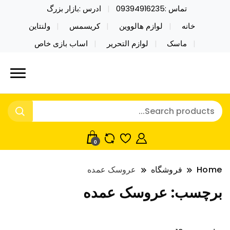
تماس :09394916235
ادرس :بازار بزرگ
خانه
لوازم هالووین
کریسمس
ولنتاین
ماسک
لوازم التحریر
اساب بازی خاص
خرید محصولات خاص فیجت اسباب بازی تراول ماگ نایکر
نایکر توی فروش عمده لوازم هالووین
توی فروش عمده لوازم هالووین ولن تاین کادویی
ولن تاین کادویی کریسمس اکسسوری
کریسمس اکسسوری ماسک در واردات مستقیم
ماسک
0
Home
فروشگاه
عروسک عمده
برچسب:
عروسک عمده