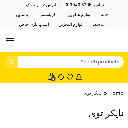
تماس :09394916235
ادرس :بازار بزرگ
خانه
لوازم هالووین
کریسمس
ولنتاین
ماسک
لوازم التحریر
اساب بازی خاص
نایکر توی فروش عمده لوازم هالووین
خرید محصولات خاص فیجت اسباب بازی تراول ماگ نایکر
توی فروش عمده لوازم هالووین ولن تاین کادویی
ولن تاین کادویی کریسمس اکسسوری
کریسمس اکسسوری ماسک در واردات مستقیم
ماسک
0
Home
نایکر توی
نایکر توی