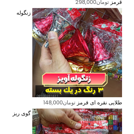
قرمز
تومان
298,000
زنگوله
طلایی نقره ای قرمز
تومان
148,000
گوی ریز