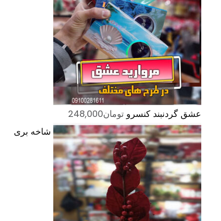
عشق گردنبند کنسرو
تومان
248,000
شاخه بری