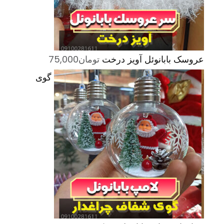
عروسک بابانوئل آویز درخت
تومان
75,000
گوی