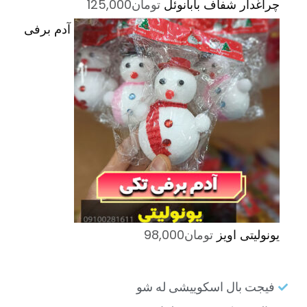
چراغدار شفاف بابانوئل
تومان
125,000
آدم برفی
یونولیتی اویز
تومان
98,000
فیجت بال اسکوییشی له شو