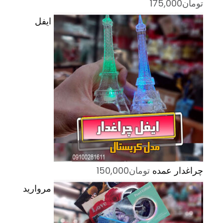
تومان
175,000
ایفل
چراغدار عمده
تومان
150,000
مروارید