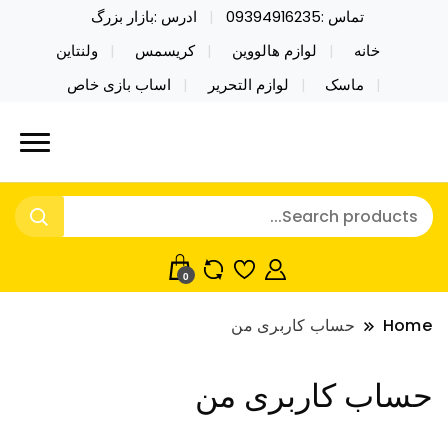
تماس :09394916235
ادرس :بازار بزرگ
خانه
لوازم هالووین
کریسمس
ولنتاین
ماسک
لوازم التحریر
اساب بازی خاص
خرید محصولات خاص فیجت اسباب بازی تراول ماگ نایکر
نایکر توی فروش عمده لوازم هالووین
توی فروش عمده لوازم هالووین ولن تاین کادویی
ولن تاین کادویی کریسمس اکسسوری
کریسمس اکسسوری ماسک در واردات مستقیم
ماسک
0
Home
حساب کاربری من
حساب کاربری من