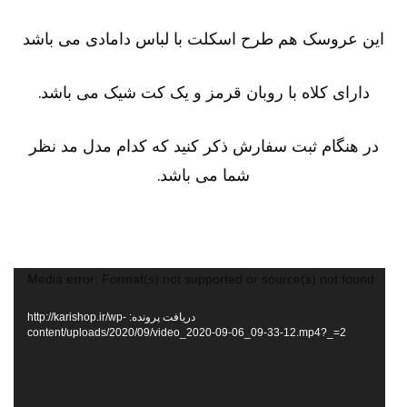
این عروسک هم طرح اسکلت با لباس دامادی می باشد
دارای کلاه با روبان قرمز و یک کت شیک می باشد.
در هنگام ثبت سفارش ذکر کنید که کدام مدل مد نظر
شما می باشد.
ایشگر
Media error: Format(s) not supported or source(s) not found
دیو
دریافت پرونده: http://karishop.ir/wp-
content/uploads/2020/09/video_2020-09-06_09-33-12.mp4?_=2