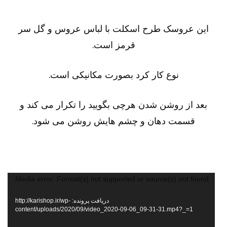
این عروسک طرح اسکلت با لباس عروس و گل سر
قرمز است.
نوع کار کرد بصورت مکانیکی است.
بعد از روشن شدن هرچی بگویید را تکرار می کند و
قسمت دهان و چشم هایش روشن می شود.
ایشگر
Media error: Format(s) not supported or source(s) not found
دیو
دریافت پرونده: http://karishop.ir/wp-
content/uploads/2020/09/video_2020-09-06_09-31-31.mp4?_=1