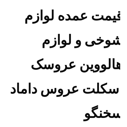
یمت عمده لوازم
وخی و لوازم
الووین عروسک
سکلت عروس داماد
خنگو