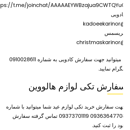
https://t.me/joinchat/AAAAAEYWBzajua9CWTQYu
دویی
@kadoee
ریسمس
@christm
یا میتوانید جهت سفارش کادویی به شماره 0910028611
گرام نمایید.
فارش تکی لوازم هالووین
ت سفارش خرید تکی لوازم عید شما میتوانید با شماره
09363647708 09373701119 تماس گرفته سفارش
د را ثبت کنید.