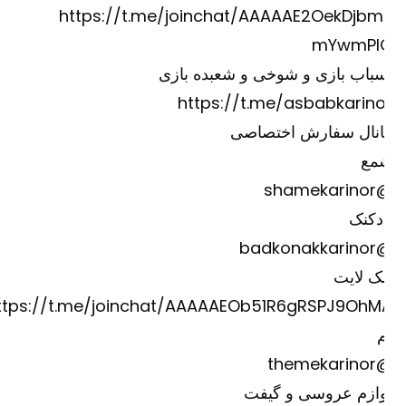
https://t.me/joinchat/AAAAAE2OekDjbm
mYwmPI
باب بازی و شوخی و شعبده بازی
https://t.me/asbabkarino
انال سفارش اختصاصی
مع
@shame
دکنک
@badkona
ک لایت
https://t.me/joinchat/AAAAAEOb51R6gRSPJ9OhM
@theme
وازم عروسی و گیفت