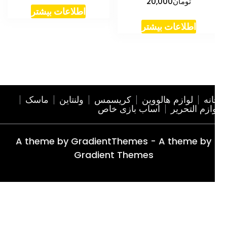
تومان
20,000
اطلاعات بیشتر
اطلاعات بیشتر
نه
لوازم هالووین
کریسمس
ولنتاین
ماسک
ازم التحریر
اساب بازی خاص
A theme by GradientThemes - A theme by
Gradient Themes