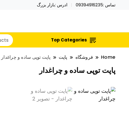
تماس :09394916235
ادرس :بازار بزرگ
خرید محصولات خاص فیجت اسباب بازی تراول ماگ نای
نایکر توی فروش عمده لوازم هالووی
Top Categories
Home
فروشگاه
پاپت
پاپت توپی ساده و چراغدار
پاپت توپی ساده و چراغدار