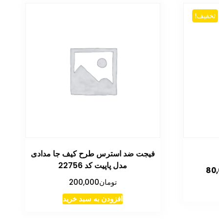
تخفیف!
فیجت ضد استرس طرح کیف جا مدادی
مدل پاپیت کد 22756
قیمت
80
فعلی
تومان
200,000
88
تومان80,000
افزودن به سبد خرید
است.