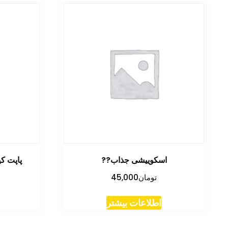
اسکوییشی جذاب??
پاپت ک
تومان
45,000
اطلاعات بیشتر