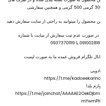
500 گرمی و همچنین سفارشی
ن محصول را میتوانید به راحتی از سایت سفارش دهید
 در صورت عدم ثبت سفارش از سایت با شماره
09100281 یا 09373701119
نال تلگرام فروش عمده ما به صورت لیست
دویی
https://t.me/kadoeekarino
ازم یلدا
https://t.me/joinchat/AAAAAE2OekDjbm
mYwmPI