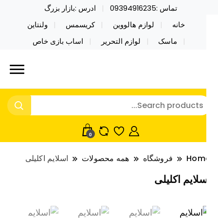
تماس :09394916235
ادرس :بازار بزرگ
خانه
لوازم هالووین
کریسمس
ولنتاین
ماسک
لوازم التحریر
اساب بازی خاص
ید محصولات خاص فیجت اسباب بازی تراول ماگ نایکر
ایکر توی فروش عمده لوازم هالووین
ی فروش عمده لوازم هالووین ولن تاین کادویی
لن تاین کادویی کریسمس اکسسوری
ریسمس اکسسوری ماسک در واردات مستقیم
اسک
0
Hom
فروشگاه
همه محصولات
اسلایم اکلیلی
لایم اکلیلی