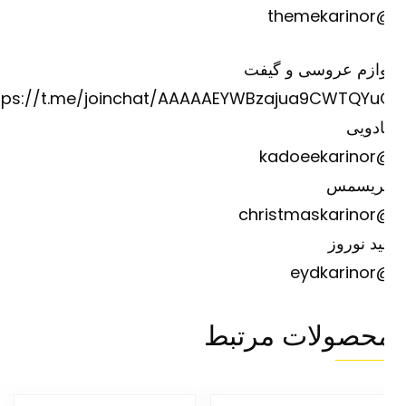
@theme
وازم عروسی و گیفت
https://t.me/joinchat/AAAAAEYWBzajua9CWTQYu
دویی
@kadoee
ریسمس
@christm
د نوروز
@eydk
حصولات مرتبط