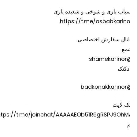
باب بازی و شوخی و شعبده بازی
https://t.me/asbabkarino
انال سفارش اختصاصی
مع
@shame
دکنک
@badkona
ک لایت
https://t.me/joinchat/AAAAAEOb51R6gRSPJ9OhM