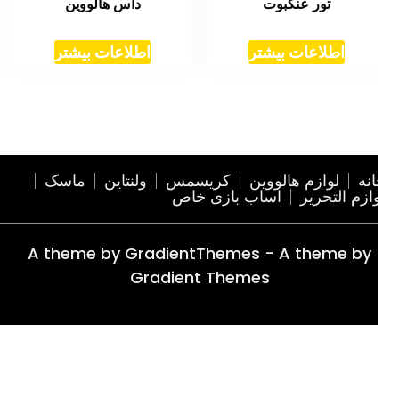
تور عنکبوت
داس هالووین
اطلاعات بیشتر
اطلاعات بیشتر
نه
لوازم هالووین
کریسمس
ولنتاین
ماسک
ازم التحریر
اساب بازی خاص
A theme by GradientThemes - A theme by
Gradient Themes