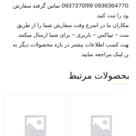
09363647708 09373701119 تماس گرفته سفارش
د را ثبت کنید.
کاران ما در اسرع وقت سفارش شما را از طریق
ت – تیپاکس – باربری – برای شما ارسال میکنند.
ت کسب اطلاعات بیشتر در باره محصولات دیگر به
ین
لینک
مراجعه نمایید.
حصولات مرتبط