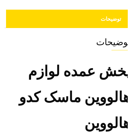
توضیحات
وضیحات
خش عمده لوازم
الووین ماسک کدو
الووین