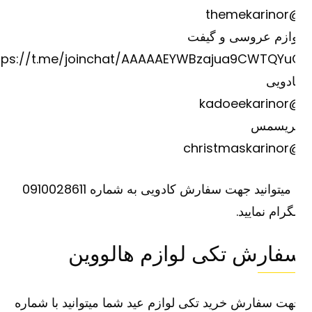
@theme
وازم عروسی و گیفت
https://t.me/joinchat/AAAAAEYWBzajua9CWTQYu
دویی
@kadoee
ریسمس
@christm
یا میتوانید جهت سفارش کادویی به شماره 0910028611
گرام نمایید.
فارش تکی لوازم هالووین
ت سفارش خرید تکی لوازم عید شما میتوانید با شماره