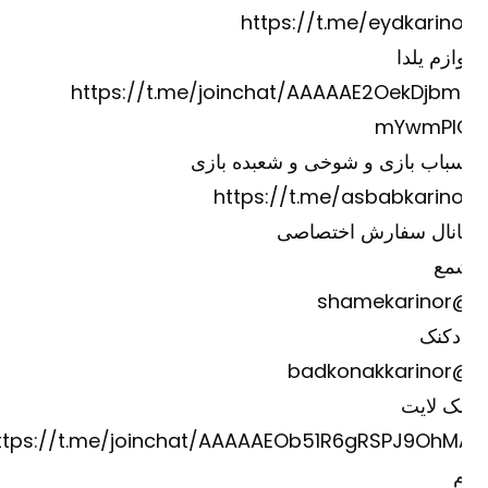
https://t.me/eydkarino
ازم یلدا
https://t.me/joinchat/AAAAAE2OekDjbm
mYwmPI
باب بازی و شوخی و شعبده بازی
https://t.me/asbabkarino
انال سفارش اختصاصی
مع
@shame
دکنک
@badkona
ک لایت
https://t.me/joinchat/AAAAAEOb51R6gRSPJ9OhM