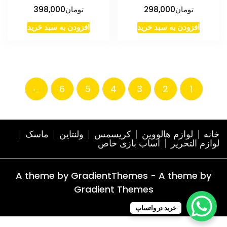
تومان
298,000
تومان
398,000
افزودن به سبد خرید
افزودن به سبد خرید
←
6
5
4
3
2
1
خانه
لوازم هالووین
کریسمس
ولنتاین
ماسک
لوازم التحریر
اساب بازی خاص
A theme by GradientThemes - A theme by
Gradient Themes
خرید در واتساپ