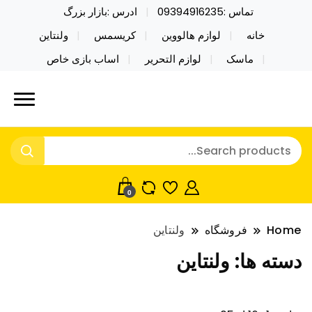
تماس :09394916235
ادرس :بازار بزرگ
خانه
لوازم هالووین
کریسمس
ولنتاین
ماسک
لوازم التحریر
اساب بازی خاص
خرید محصولات خاص فیجت اسباب بازی تراول ماگ نایکر
نایکر توی فروش عمده لوازم هالووین
توی فروش عمده لوازم هالووین ولن تاین کادویی
ولن تاین کادویی کریسمس اکسسوری
کریسمس اکسسوری ماسک در واردات مستقیم
ماسک
0
Home
فروشگاه
ولنتاین
دسته ها:
ولنتاین