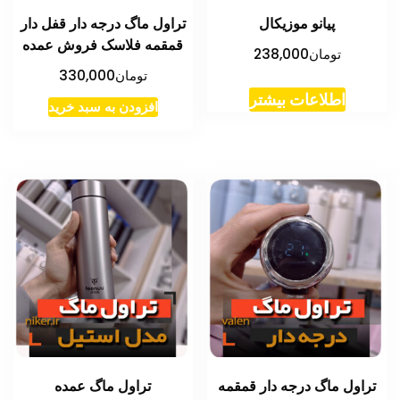
پیانو موزیکال
تراول ماگ درجه دار قفل دار
قمقمه فلاسک فروش عمده
تومان
238,000
تومان
330,000
اطلاعات بیشتر
افزودن به سبد خرید
تراول ماگ درجه دار قمقمه
تراول ماگ عمده