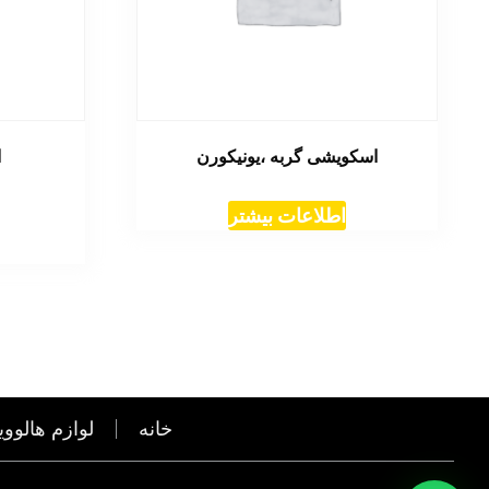
اسکویشی گربه ،یونیکورن
ا
اطلاعات بیشتر
خانه
لوازم هالووی