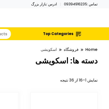
تماس :09394916235
ادرس :بازار بزرگ
خرید محصولات خاص فیجت اسباب بازی تراول ماگ نای
نایکر توی فروش عمده لوازم هالووی
Top Categories
Home
فروشگاه
اسکویشی
دسته ها:
اسکویشی
نمایش 1–16 از 36 نتیجه