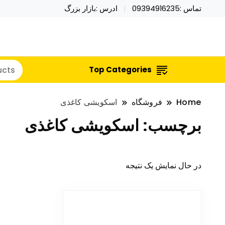
تماس :09394916235
ادرس :بازار بزرگ
خرید محصولات خاص فیجت اسباب بازی تراول ماگ نای
نایکر توی فروش عمده لوازم هالووی
Top Categories
Home
فروشگاه
اسکویشی کاغذی
برچسب:
اسکویشی کاغذی
در حال نمایش یک نتیجه