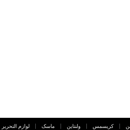
ن
کریسمس
ولنتاین
ماسک
لوازم التحریر