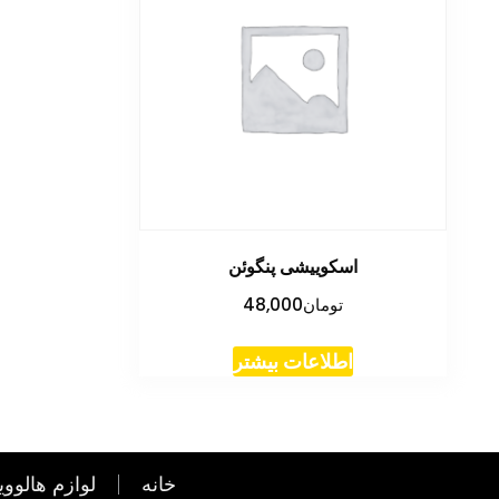
اسکوییشی پنگوئن
تومان
48,000
اطلاعات بیشتر
خانه
لوازم هالووی