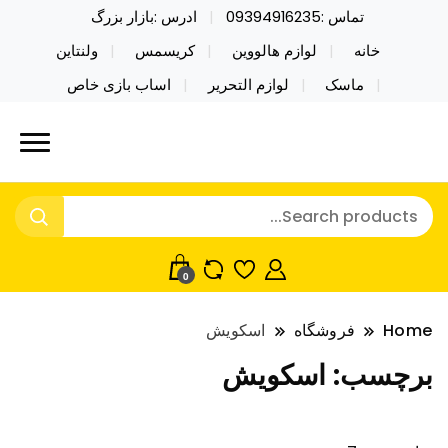
تماس :09394916235
ادرس :بازار بزرگ
خانه
لوازم هالووین
کریسمس
ولنتاین
ماسک
لوازم التحریر
اساب بازی خاص
خرید محصولات خاص فیجت اسباب بازی تراول ماگ نایکر
نایکر توی فروش عمده لوازم هالووین
توی فروش عمده لوازم هالووین ولن تاین کادویی
ولن تاین کادویی کریسمس اکسسوری
کریسمس اکسسوری ماسک در واردات مستقیم
ماسک
0
Home
فروشگاه
اسکویش
برچسب:
اسکویش