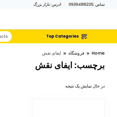
تماس :09394916235
ادرس :بازار بزرگ
خرید محصولات خاص فیجت اسباب بازی تراول ماگ نای
نایکر توی فروش عمده لوازم هالووی
Top Categories
Home
فروشگاه
ایفای نقش
برچسب:
ایفای نقش
در حال نمایش یک نتیجه