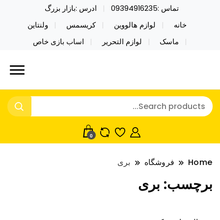
تماس :09394916235
ادرس :بازار بزرگ
خانه
لوازم هالووین
کریسمس
ولنتاین
ماسک
لوازم التحریر
اساب بازی خاص
خرید محصولات خاص فیجت اسباب بازی تراول ماگ نایکر
نایکر توی فروش عمده لوازم هالووین
توی فروش عمده لوازم هالووین ولن تاین کادویی
ولن تاین کادویی کریسمس اکسسوری
کریسمس اکسسوری ماسک در واردات مستقیم
ماسک
0
Home
فروشگاه
بری
برچسب:
بری