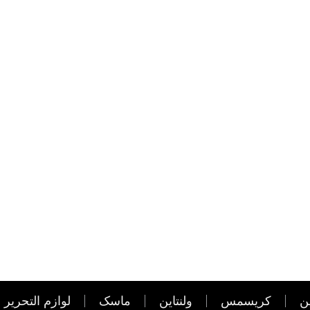
ن
کریسمس
ولنتاین
ماسک
لوازم التحریر