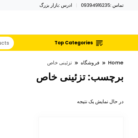
تماس :09394916235
ادرس :بازار بزرگ
خرید محصولات خاص فیجت اسباب بازی تراول ماگ نای
نایکر توی فروش عمده لوازم هالووی
Top Categories
Home
فروشگاه
تزئینی خاص
برچسب:
تزئینی خاص
در حال نمایش یک نتیجه