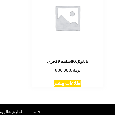
بابانوئل60سانت لاکچری
تومان
600,000
اطلاعات بیشتر
خانه
لوازم هالووی