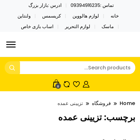
تماس :09394916235
ادرس :بازار بزرگ
خانه
لوازم هالووین
کریسمس
ولنتاین
ماسک
لوازم التحریر
اساب بازی خاص
خرید محصولات خاص فیجت اسباب بازی تراول ماگ نایکر
نایکر توی فروش عمده لوازم هالووین
توی فروش عمده لوازم هالووین ولن تاین کادویی
ولن تاین کادویی کریسمس اکسسوری
کریسمس اکسسوری ماسک در واردات مستقیم
ماسک
0
Home
فروشگاه
تزیینی عمده
برچسب:
تزیینی عمده