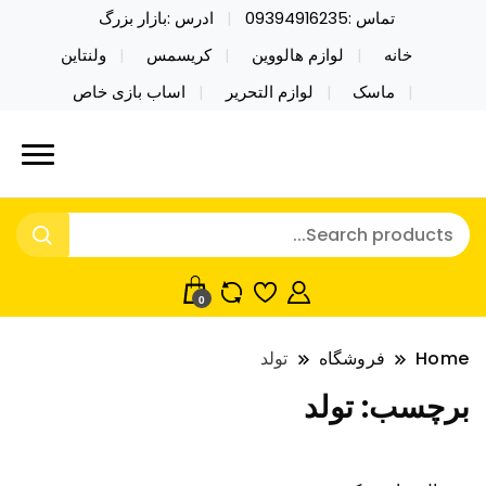
تماس :09394916235
ادرس :بازار بزرگ
خانه
لوازم هالووین
کریسمس
ولنتاین
ماسک
لوازم التحریر
اساب بازی خاص
خرید محصولات خاص فیجت اسباب بازی تراول ماگ نایکر
نایکر توی فروش عمده لوازم هالووین
توی فروش عمده لوازم هالووین ولن تاین کادویی
ولن تاین کادویی کریسمس اکسسوری
کریسمس اکسسوری ماسک در واردات مستقیم
ماسک
0
Home
فروشگاه
تولد
برچسب:
تولد