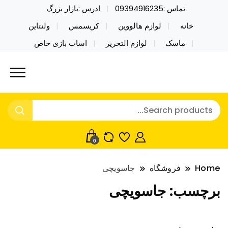
تماس :09394916235
ادرس :بازار بزرگ
خانه
لوازم هالووین
کریسمس
ولنتاین
ماسک
لوازم التحریر
اساب بازی خاص
خرید محصولات خاص فیجت اسباب بازی تراول ماگ نایکر
نایکر توی فروش عمده لوازم هالووین
توی فروش عمده لوازم هالووین ولن تاین کادویی
ولن تاین کادویی کریسمس اکسسوری
کریسمس اکسسوری ماسک در واردات مستقیم
ماسک
0
Home
فروشگاه
جاسویچی
برچسب:
جاسویچی