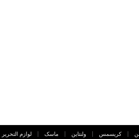
ن
کریسمس
ولنتاین
ماسک
لوازم التحریر