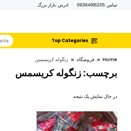
تماس :09394916235
ادرس :بازار بزرگ
خرید محصولات خاص فیجت اسباب بازی تراول ماگ نای
نایکر توی فروش عمده لوازم هالووی
Top Categories
Home
فروشگاه
زنگوله کریسمس
برچسب:
زنگوله کریسمس
در حال نمایش یک نتیجه