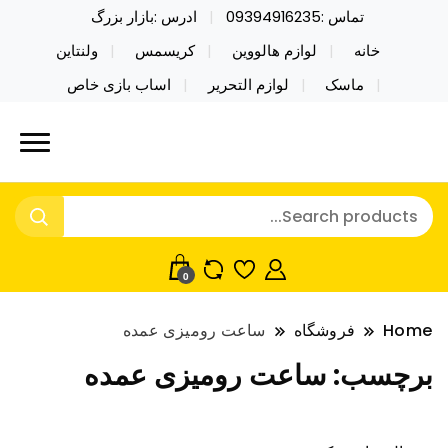
تماس :09394916235
ادرس :بازار بزرگ
خانه
لوازم هالووین
کریسمس
ولنتاین
ماسک
لوازم التحریر
اساب بازی خاص
خرید محصولات خاص فیجت اسباب بازی تراول ماگ نایکر
نایکر توی فروش عمده لوازم هالووین
توی فروش عمده لوازم هالووین ولن تاین کادویی
ولن تاین کادویی کریسمس اکسسوری
کریسمس اکسسوری ماسک در واردات مستقیم
ماسک
0
Home
فروشگاه
ساعت رومیزی عمده
برچسب:
ساعت رومیزی عمده