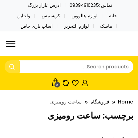
تماس :09394916235
ادرس :بازار بزرگ
خانه
لوازم هالووین
کریسمس
ولنتاین
ماسک
لوازم التحریر
اساب بازی خاص
خرید محصولات خاص فیجت اسباب بازی تراول ماگ نایکر
نایکر توی فروش عمده لوازم هالووین
توی فروش عمده لوازم هالووین ولن تاین کادویی
ولن تاین کادویی کریسمس اکسسوری
کریسمس اکسسوری ماسک در واردات مستقیم
ماسک
0
Home
فروشگاه
ساعت رومیزی
برچسب:
ساعت رومیزی