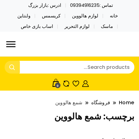
تماس :09394916235
ادرس :بازار بزرگ
خانه
لوازم هالووین
کریسمس
ولنتاین
ماسک
لوازم التحریر
اساب بازی خاص
خرید محصولات خاص فیجت اسباب بازی تراول ماگ نایکر
نایکر توی فروش عمده لوازم هالووین
توی فروش عمده لوازم هالووین ولن تاین کادویی
ولن تاین کادویی کریسمس اکسسوری
کریسمس اکسسوری ماسک در واردات مستقیم
ماسک
0
Home
فروشگاه
شمع هالووین
برچسب:
شمع هالووین