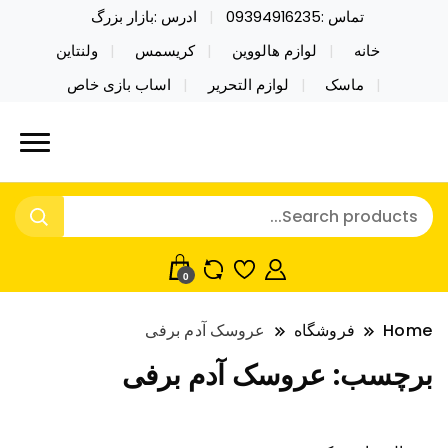
تماس :09394916235
ادرس :بازار بزرگ
خانه
لوازم هالووین
کریسمس
ولنتاین
ماسک
لوازم التحریر
اساب بازی خاص
خرید محصولات خاص فیجت اسباب بازی تراول ماگ نایکر
نایکر توی فروش عمده لوازم هالووین
توی فروش عمده لوازم هالووین ولن تاین کادویی
ولن تاین کادویی کریسمس اکسسوری
کریسمس اکسسوری ماسک در واردات مستقیم
ماسک
0
Home
فروشگاه
عروسک آدم برفی
برچسب:
عروسک آدم برفی