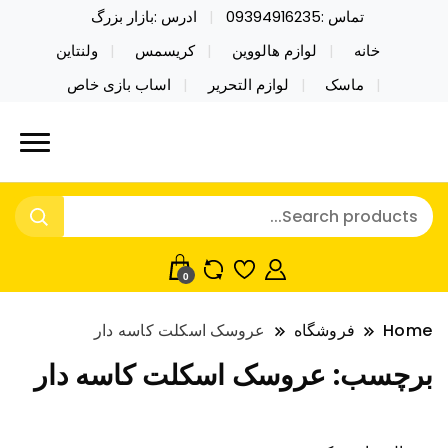
تماس :09394916235
ادرس :بازار بزرگ
خانه
لوازم هالووین
کریسمس
ولنتاین
ماسک
لوازم التحریر
اساب بازی خاص
خرید محصولات خاص فیجت اسباب بازی تراول ماگ نایکر
نایکر توی فروش عمده لوازم هالووین
توی فروش عمده لوازم هالووین ولن تاین کادویی
ولن تاین کادویی کریسمس اکسسوری
کریسمس اکسسوری ماسک در واردات مستقیم
ماسک
0
Home
فروشگاه
عروسک اسکلت کاسه دار
برچسب:
عروسک اسکلت کاسه دار