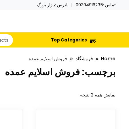
تماس :09394916235
ادرس :بازار بزرگ
خرید محصولات خاص فیجت اسباب بازی تراول ماگ نای
نایکر توی فروش عمده لوازم هالووی
Top Categories
Home
فروشگاه
فروش اسلایم عمده
برچسب:
فروش اسلایم عمده
نمایش همه 2 نتیجه