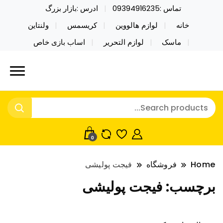
تماس :09394916235
ادرس :بازار بزرگ
خانه
لوازم هالووین
کریسمس
ولنتاین
ماسک
لوازم التحریر
اساب بازی خاص
خرید محصولات خاص فیجت اسباب بازی تراول ماگ نایکر
نایکر توی فروش عمده لوازم هالووین
توی فروش عمده لوازم هالووین ولن تاین کادویی
ولن تاین کادویی کریسمس اکسسوری
کریسمس اکسسوری ماسک در واردات مستقیم
ماسک
0
Home
فروشگاه
فیجت پولیشی
برچسب:
فیجت پولیشی