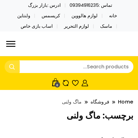
تماس :09394916235
ادرس :بازار بزرگ
خانه
لوازم هالووین
کریسمس
ولنتاین
ماسک
لوازم التحریر
اساب بازی خاص
خرید محصولات خاص فیجت اسباب بازی تراول ماگ نایکر
نایکر توی فروش عمده لوازم هالووین
توی فروش عمده لوازم هالووین ولن تاین کادویی
ولن تاین کادویی کریسمس اکسسوری
کریسمس اکسسوری ماسک در واردات مستقیم
ماسک
0
Home
فروشگاه
ماگ ولنی
برچسب:
ماگ ولنی