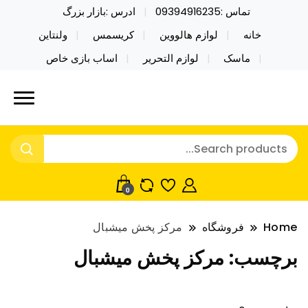
تماس :09394916235
ادرس :بازار بزرگ
خانه
لوازم هالووین
کریسمس
ولنتاین
ماسک
لوازم التحریر
اساب بازی خاص
خرید محصولات خاص فیجت اسباب بازی تراول ماگ نایکر
نایکر توی فروش عمده لوازم هالووین
توی فروش عمده لوازم هالووین ولن تاین کادویی
ولن تاین کادویی کریسمس اکسسوری
کریسمس اکسسوری ماسک در واردات مستقیم
ماسک
0
Home
فروشگاه
مرکز پخش ميشبال
برچسب:
مرکز پخش ميشبال