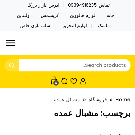
تماس :09394916235
ادرس :بازار بزرگ
خانه
لوازم هالووین
کریسمس
ولنتاین
ماسک
لوازم التحریر
اساب بازی خاص
خرید محصولات خاص فیجت اسباب بازی تراول ماگ نایکر
نایکر توی فروش عمده لوازم هالووین
توی فروش عمده لوازم هالووین ولن تاین کادویی
ولن تاین کادویی کریسمس اکسسوری
کریسمس اکسسوری ماسک در واردات مستقیم
ماسک
0
Home
فروشگاه
مشبال عمده
برچسب:
مشبال عمده