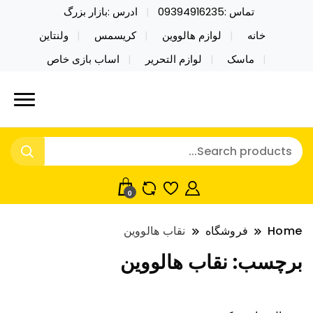
تماس :09394916235
ادرس :بازار بزرگ
خانه
لوازم هالووین
کریسمس
ولنتاین
ماسک
لوازم التحریر
اساب بازی خاص
خرید محصولات خاص فیجت اسباب بازی تراول ماگ نایکر
نایکر توی فروش عمده لوازم هالووین
توی فروش عمده لوازم هالووین ولن تاین کادویی
ولن تاین کادویی کریسمس اکسسوری
کریسمس اکسسوری ماسک در واردات مستقیم
ماسک
0
Home
فروشگاه
نقاب هالووین
برچسب:
نقاب هالووین