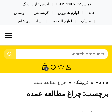
تماس :09394916235
ادرس :بازار بزرگ
خانه
لوازم هالووین
کریسمس
ولنتاین
ماسک
لوازم التحریر
اساب بازی خاص
خرید محصولات خاص فیجت اسباب بازی تراول ماگ نایکر
نایکر توی فروش عمده لوازم هالووین
توی فروش عمده لوازم هالووین ولن تاین کادویی
ولن تاین کادویی کریسمس اکسسوری
کریسمس اکسسوری ماسک در واردات مستقیم
ماسک
0
Home
فروشگاه
چراغ مطالعه عمده
برچسب:
چراغ مطالعه عمده