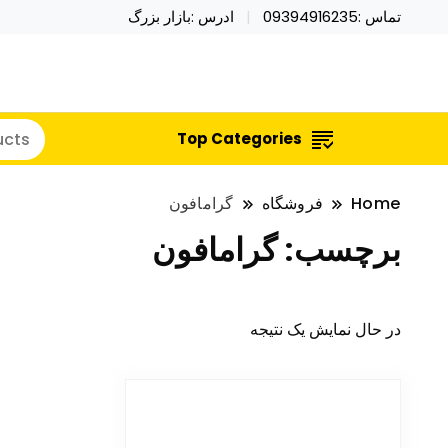
تماس :09394916235
ادرس :بازار بزرگ
خرید محصولات خاص فیجت اسباب بازی تراول ماگ نای
نایکر توی فروش عمده لوازم هالووی
Top Categories
Home
فروشگاه
گرامافون
برچسب:
گرامافون
در حال نمایش یک نتیجه