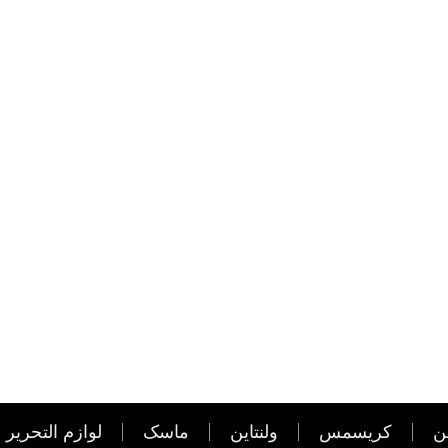
ن
کریسمس
ولنتاین
ماسک
لوازم التحریر