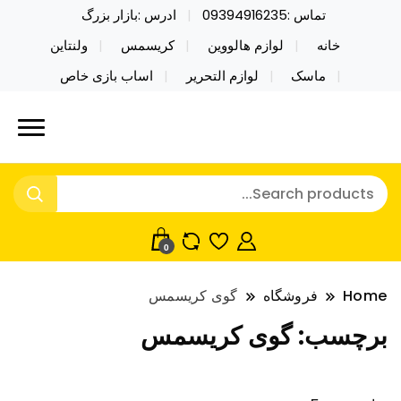
تماس :09394916235
ادرس :بازار بزرگ
خانه
لوازم هالووین
کریسمس
ولنتاین
ماسک
لوازم التحریر
اساب بازی خاص
خرید محصولات خاص فیجت اسباب بازی تراول ماگ نایکر
نایکر توی فروش عمده لوازم هالووین
توی فروش عمده لوازم هالووین ولن تاین کادویی
ولن تاین کادویی کریسمس اکسسوری
کریسمس اکسسوری ماسک در واردات مستقیم
ماسک
0
Home
فروشگاه
گوی کریسمس
برچسب:
گوی کریسمس