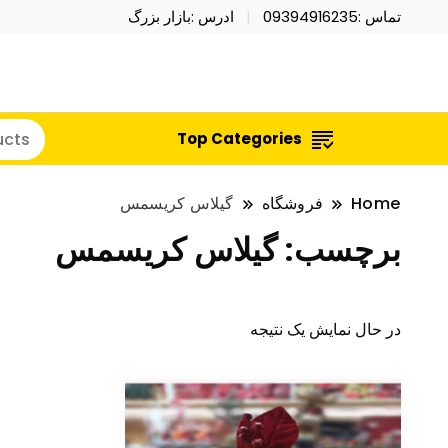
تماس :09394916235
ادرس :بازار بزرگ
خرید محصولات خاص فیجت اسباب بازی تراول ماگ نای
نایکر توی فروش عمده لوازم هالووی
Top Categories
Home
فروشگاه
گیلاس کریسمس
برچسب:
گیلاس کریسمس
در حال نمایش یک نتیجه