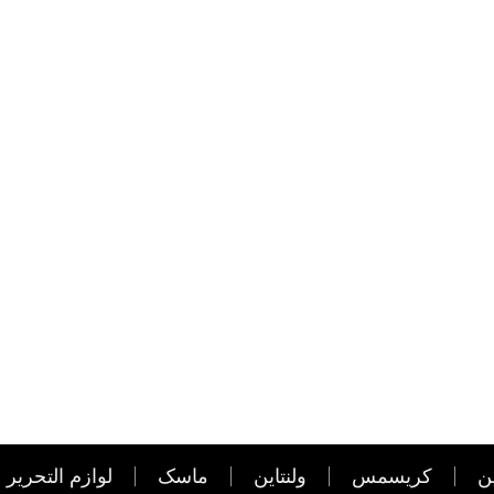
ن
کریسمس
ولنتاین
ماسک
لوازم التحریر